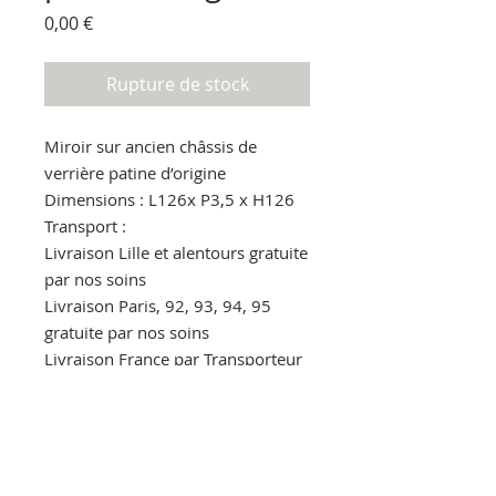
Prix
0,00 €
Rupture de stock
Miroir sur ancien châssis de
verrière patine d’origine
Dimensions : L126x P3,5 x H126
Transport :
Livraison Lille et alentours gratuite
par nos soins
Livraison Paris, 92, 93, 94, 95
gratuite par nos soins
Livraison France par Transporteur
80€ (à régler à la réception au
livreur)
Pour en savoir plus.
Par message privé
Par mail : lestoliers@gmail.com