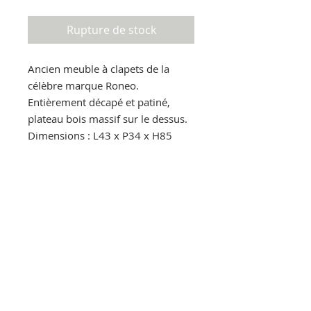
Rupture de stock
Ancien meuble à clapets de la 
célèbre marque Roneo.

Entièrement décapé et patiné, 
plateau bois massif sur le dessus.

Dimensions : L43 x P34 x H85

Livraison Paris et Banlieue gratuite

Livraison France sur devis.

Pour en savoir plus : 

Par mail : lestoliers@gmail.com

Par téléphone : 06.30.86.90.00