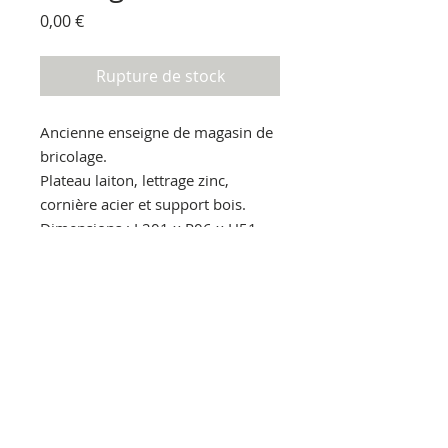
Prix
0,00 €
Rupture de stock
Ancienne enseigne de magasin de 
bricolage.

Plateau laiton, lettrage zinc, 
cornière acier et support bois.

Dimensions : L201 x P06 x H51

Livraison Paris et Banlieue gratuite

Livraison France sur devis.

Pour en savoir plus : 

Par mail : lestoliers@gmail.com

Par téléphone : 06.30.86.90.00