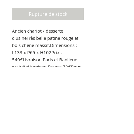
Rupture de stock
Ancien chariot / desserte 
d’usineTrès belle patine rouge et 
bois chêne massif.Dimensions : 
L133 x P65 x H102Prix : 
540€Livraison Paris et Banlieue 
gratuiteLivraison France 79€Pour 
en savoir plus.Par message privé 
Par mail : lestoliers@gmail.comPar 
téléphone : 06.30.86.90.00Visible 
à la boutique des Puces :Marché 
Vernaison 99 rue des Rosiers 
93400 SAINT OUENAllée 3 Stand 
107