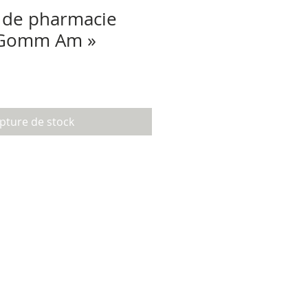
 de pharmacie
e Gomm Am »
pture de stock