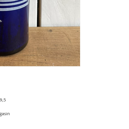
,5

gasin
