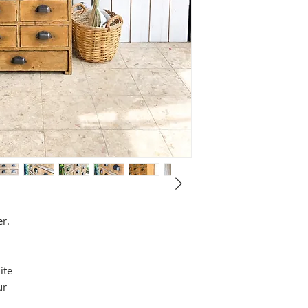
er.
ite
ur