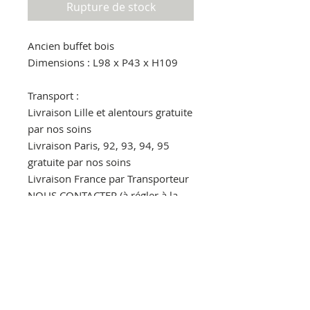
Rupture de stock
Ancien buffet bois
Dimensions : L98 x P43 x H109
Transport :
Livraison Lille et alentours gratuite
par nos soins
Livraison Paris, 92, 93, 94, 95
gratuite par nos soins
Livraison France par Transporteur
NOUS CONTACTER (à régler à la
réception au livreur)
Pour en savoir plus.
Par message privé
Par mail : lestoliers@gmail.com
Par téléphone : 06.30.86.90.00
Ideal decoration loft, industrielle,