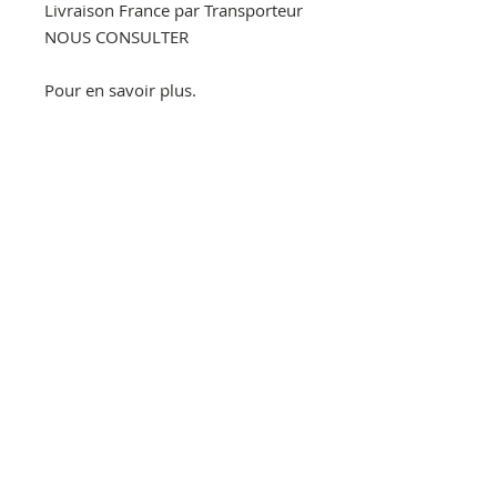
Livraison France par Transporteur
NOUS CONSULTER
Pour en savoir plus.
Par message privé
Par mail : lestoliers@gmail.com
Par téléphone : 06.30.86.90.00
Visible à la boutique des Puces :
Marché Vernaison 99 rue des
Rosiers
93400 SAINT OUEN
Allée 3 Stand 107
Ideal decoration loft, industrielle,
atelier, meuble de métier, vintage,
bohème, campagne chic