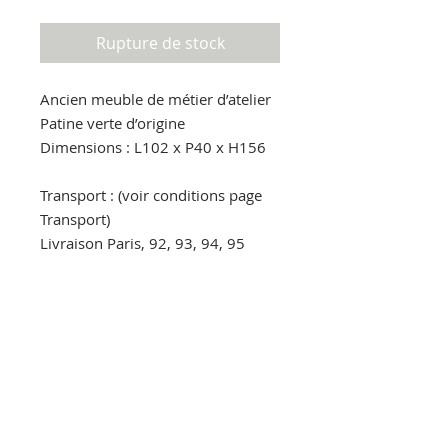
Rupture de stock
Ancien meuble de métier d’atelier
Patine verte d’origine
Dimensions : L102 x P40 x H156
Transport : (voir conditions page
Transport)
Livraison Paris, 92, 93, 94, 95
gratuite par nos soins
Livraison France par Transporteur
130€ (à régler à la réception au
livreur)
Ideal decoration loft, industrielle,
atelier, meuble de métier, vintage,
bohème, campagne chic