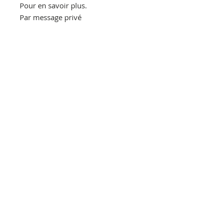
Pour en savoir plus.
Par message privé
Par mail : lestoliers@gmail.com
Par téléphone : 06.30.86.90.00
Visible à la boutique des Puces :
Marché Vernaison 99 rue des
Rosiers
93400 SAINT OUEN
Allée 3 Stand 107
Ideal decoration loft, industrielle,
atelier, meuble de métier, vintage,
bohème, campagne chic